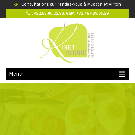
Consultations sur rendez-vous à Musson et Virton
:
+32.63.60.22.96, GSM: +32.497.65.65.29
Menu