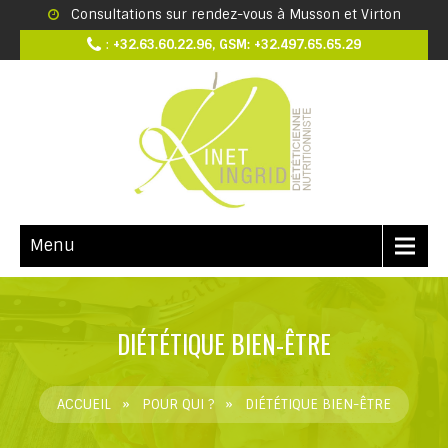
Consultations sur rendez-vous à Musson et Virton
:
+32.63.60.22.96, GSM: +32.497.65.65.29
Menu
DIÉTÉTIQUE BIEN-ÊTRE
ACCUEIL
»
POUR QUI ?
»
DIÉTÉTIQUE BIEN-ÊTRE