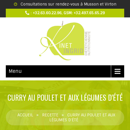
Consultations sur rendez-vous à Musson et Virton
:
+32.63.60.22.96, GSM: +32.497.65.65.29
Menu
CURRY AU POULET ET AUX LÉGUMES D’ÉTÉ
ACCUEIL
»
RECETTE
»
CURRY AU POULET ET AUX
LÉGUMES D’ÉTÉ