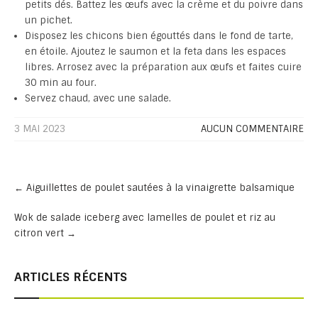
petits dés. Battez les œufs avec la crème et du poivre dans
un pichet.
Disposez les chicons bien égouttés dans le fond de tarte,
en étoile. Ajoutez le saumon et la feta dans les espaces
libres. Arrosez avec la préparation aux œufs et faites cuire
30 min au four.
Servez chaud, avec une salade.
3 MAI 2023
AUCUN COMMENTAIRE
Post
←
Aiguillettes de poulet sautées à la vinaigrette balsamique
navigation
Wok de salade iceberg avec lamelles de poulet et riz au
citron vert
→
ARTICLES RÉCENTS