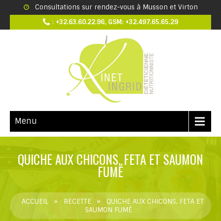
Consultations sur rendez-vous à Musson et Virton
:
+32.63.60.22.96, GSM: +32.497.65.65.29
Menu
QUICHE AUX CHICONS, FETA ET SAUMON
FUMÉ
ACCUEIL
»
RECETTE
»
QUICHE AUX CHICONS, FETA ET
SAUMON FUMÉ