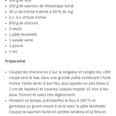
200 g de feta
150 g de saumon de l’Atlantique fumé
25 cl de crème fraîche à 20 % de mg
2 c. à s. d’huile d’olive
650 g de chicons
3 oeufs
1 pâte feuilletée
1 salade verte
1 poivre
1 sel
Préparation
Coupez les chicons en 2 sur la longueur et rangez-les, côté
coupé vers le bas, dans une grande poêle contenant l’huile
d’olive. Faites dorer à bon feu, puis ajoutez un peu d’eau (±
1 cm de hauteur) et couvrez. Laissez mijoter 15 min à feu
doux. Poivrez et salez très légèrement.
Pendant ce temps, préchauffez le four à 180 °C et
garnissez un grand moule à tarte avec la pâte feuilletée.
Coupez le saumon fumé en petites lanières et la feta en