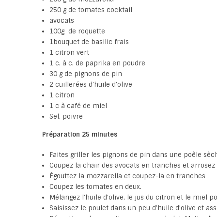
250 g de tomates cocktail
avocats
100g de roquette
1bouquet de basilic frais
1 citron vert
1 c. à c. de paprika en poudre
30 g de pignons de pin
2 cuillerées d’huile d’olive
1 citron
1 c à café de miel
Sel, poivre
Préparation 25 minutes
Faites griller les pignons de pin dans une poêle sèch
Coupez la chair des avocats en tranches et arrosez d
Égouttez la mozzarella et coupez-la en tranches
Coupez les tomates en deux.
Mélangez l’huile d’olive, le jus du citron et le miel p
Saisissez le poulet dans un peu d’huile d’olive et as