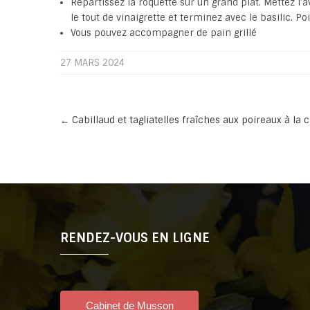
Répartissez la roquette sur un grand plat. Mettez l’a
le tout de vinaigrette et terminez avec le basilic. Po
Vous pouvez accompagner de pain grillé
27 MARS 2024
Post
←
Cabillaud et tagliatelles fraîches aux poireaux à la
navigation
RENDEZ-VOUS EN LIGNE