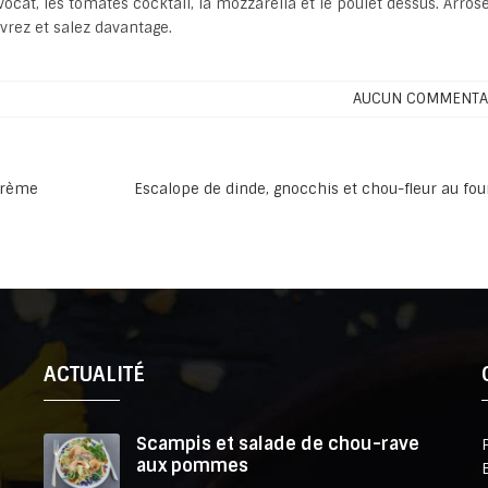
vocat, les tomates cocktail, la mozzarella et le poulet dessus. Arros
ivrez et salez davantage.
AUCUN COMMENTA
 crème
Escalope de dinde, gnocchis et chou-fleur au fo
ACTUALITÉ
Scampis et salade de chou-rave
aux pommes