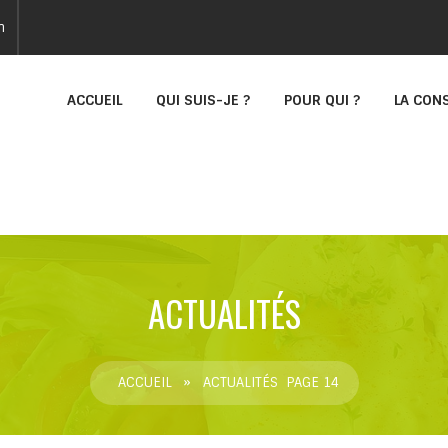
n
ACCUEIL
QUI SUIS-JE ?
POUR QUI ?
LA CON
ACTUALITÉS
ACCUEIL
»
ACTUALITÉS
PAGE 14