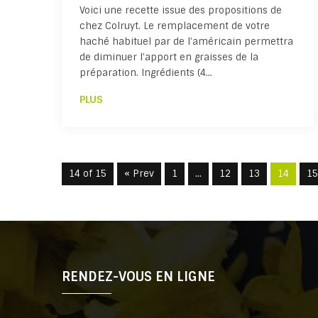
Voici une recette issue des propositions de
chez Colruyt. Le remplacement de votre
haché habituel par de l’américain permettra
de diminuer l’apport en graisses de la
préparation. Ingrédients (4…
PLUS
14 of 15
« Prev
1
…
12
13
14
15
RENDEZ-VOUS EN LIGNE