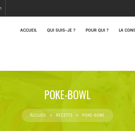
n
ACCUEIL
QUI SUIS-JE ?
POUR QUI ?
LA CON
POKE-BOWL
ACCUEIL
»
RECETTE
»
POKE-BOWL