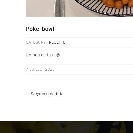
Poke-bowl
CATEGORY :
RECETTE
Un peu de tout 🙂
7 JUILLET 2023
Post
←
Saganaki de feta
navigation